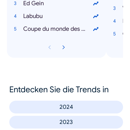
Ed Gein
We
Labubu
Di
Coupe du monde des clubs
Oz
Entdecken Sie die Trends in
2024
2023