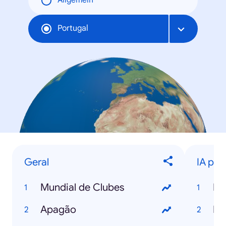
Allgemein
Portugal
Geral
IA para
Mundial de Clubes
IA
Apagão