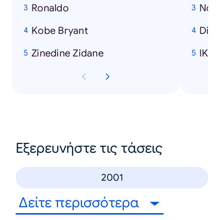
Ronaldo
Nok
Kobe Bryant
Disn
Zinedine Zidane
IKE
Εξερευνήστε τις τάσεις
2001
Δείτε περισσότερα