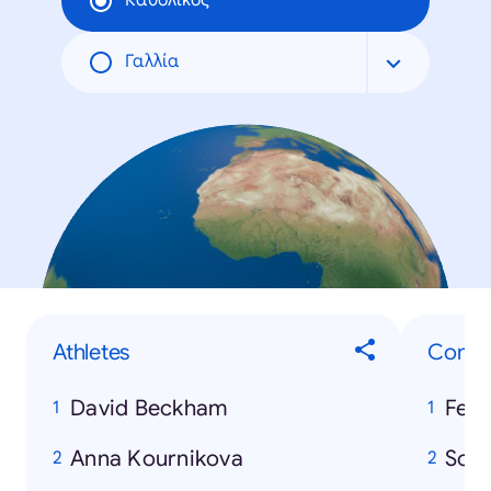
Καθολικός
Γαλλία
Athletes
Consu
David Beckham
Ferr
Anna Kournikova
Son