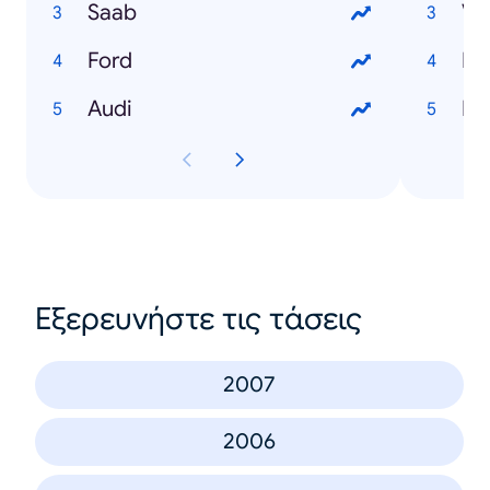
Saab
V
Ford
Ho
Audi
Fo
Εξερευνήστε τις τάσεις
2007
2006