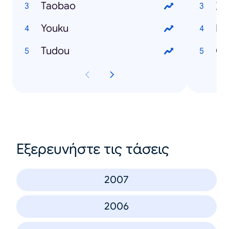
Taobao
次
Youku
E
Tudou
C
Εξερευνήστε τις τάσεις
2007
2006