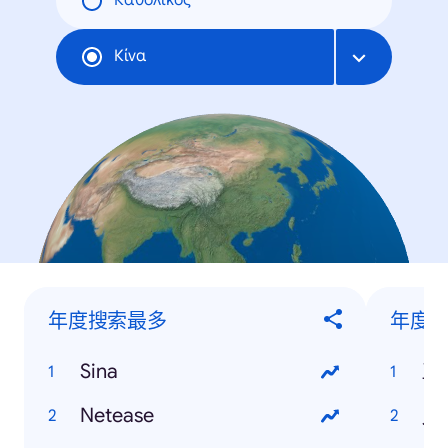
Καθολικός
Κίνα
年度搜索最多
年度搜
Sina
三
Netease
人