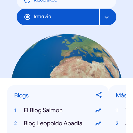
Καθολικός
Ισπανία
Blogs
Más P
El Blog Salmon
Yo
Blog Leopoldo Abadia
Ju