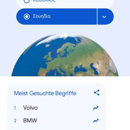
Καθολικός
Σουηδία
Meist Gesuchte Begriffe
Volvo
BMW