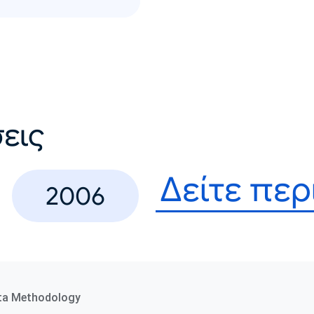
εις
Δείτε πε
2006
ta Methodology