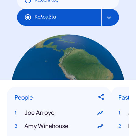
Καθολικός
Κολομβία
People
Fastes
Joe Arroyo
Ju
Amy Winehouse
Fa