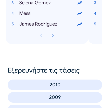
Selena Gomez
Mu
Messi
Me
James Rodriguez
Ho
Εξερευνήστε τις τάσεις
2010
2009