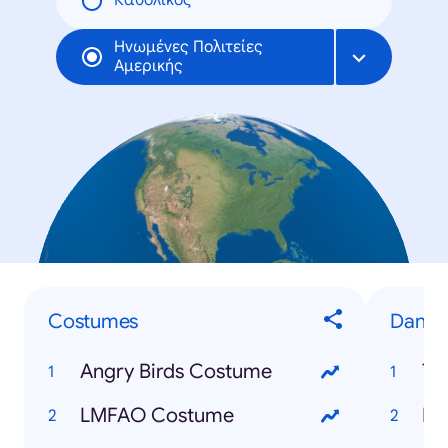
Καθολικός
Ηνωμένες Πολιτείες
Αμερικής
Costumes
Dance
Angry Birds Costume
Th
LMFAO Costume
Be