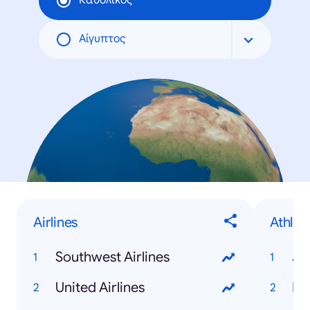
Καθολικός
Αίγυπτος
Airlines
Athlet
Southwest Airlines
Je
United Airlines
Mi