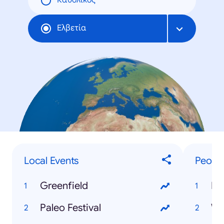
Καθολικός
Ελβετία
Local Events
Peopl
Greenfield
Fe
Paleo Festival
Wh