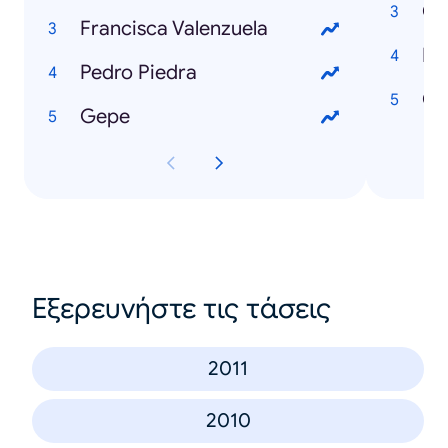
Co
Francisca Valenzuela
Po
Pedro Piedra
Ch
Gepe
Εξερευνήστε τις τάσεις
2011
2010