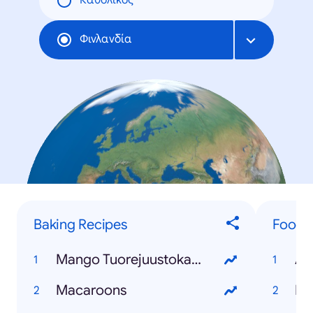
Καθολικός
Φινλανδία
Baking Recipes
Food &
Mango Tuorejuustokakku
Av
Macaroons