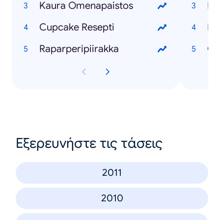
Kaura Omenapaistos
Ma
Cupcake Resepti
Ka
Raparperipiirakka
Cu
Εξερευνήστε τις τάσεις
2011
2010