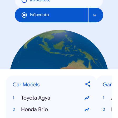
Καθολικός
Ινδονησία
Car Models
Game
Toyota Agya
An
Honda Brio
Mo