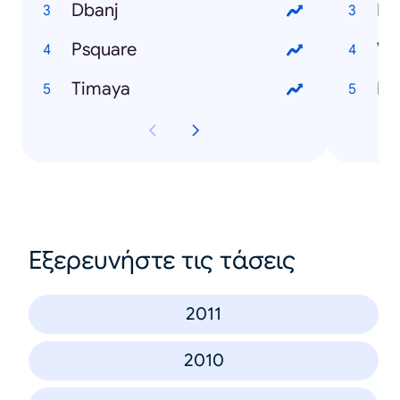
Dbanj
Ro
Psquare
Va
Timaya
Nu
Εξερευνήστε τις τάσεις
2011
2010