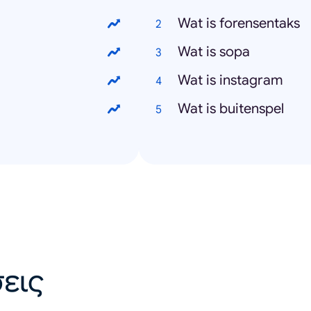
Wat is forensentaks
Wat is sopa
Wat is instagram
Wat is buitenspel
εις