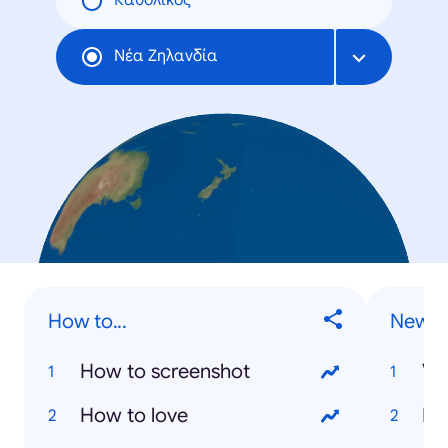
Καθολικός
Νέα Ζηλανδία
How to...
New Z
How to screenshot
Va
How to love
Ki