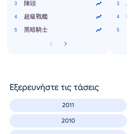
陣頭
吳
超級戰艦
Ma
黑暗騎士
台
Εξερευνήστε τις τάσεις
2011
2010