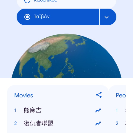
Καθολικός
Ταϊβάν
Movies
Peopl
熊麻吉
李
復仇者聯盟
林