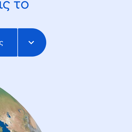
ς το
ς