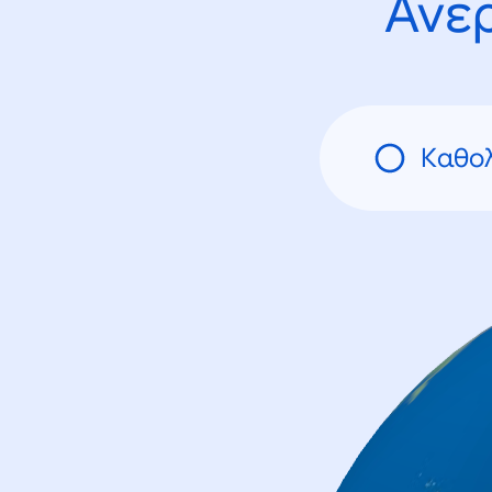
Ανε
Καθολ