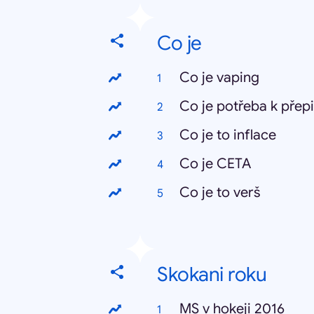
Co je
Co je vaping
Co je potřeba k přep
Co je to inflace
Co je CETA
Co je to verš
Skokani roku
MS v hokeji 2016