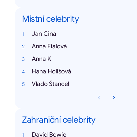
Místní celebrity
Jan Cina
Anna Fialová
Anna K
Hana Holišová
Vlado Štancel
Zahraniční celebrity
David Bowie