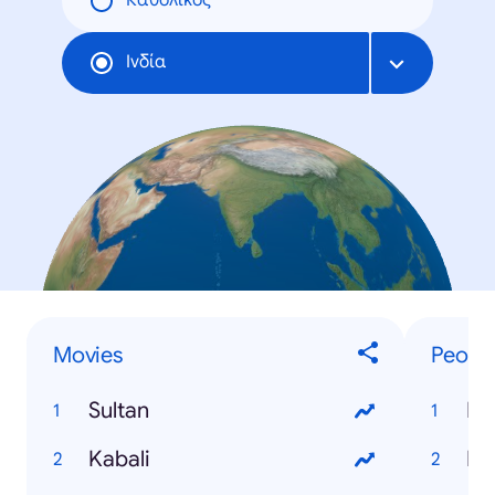
Καθολικός
Ινδία
Movies
Peopl
Sultan
Do
Kabali
P.V