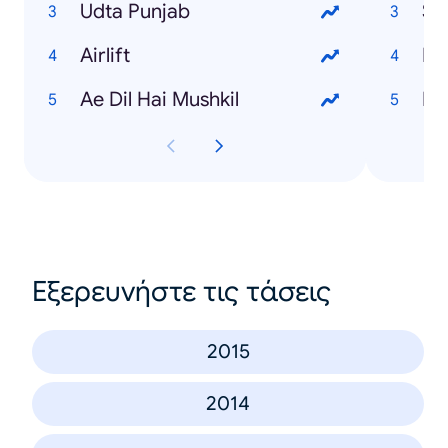
Udta Punjab
So
Airlift
Di
Ae Dil Hai Mushkil
Di
Εξερευνήστε τις τάσεις
2015
2014