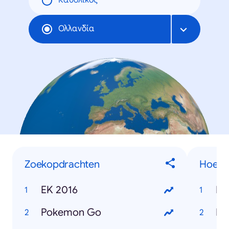
Καθολικός
Ολλανδία
Zoekopdrachten
Hoe we
EK 2016
Pokemon Go
Ho