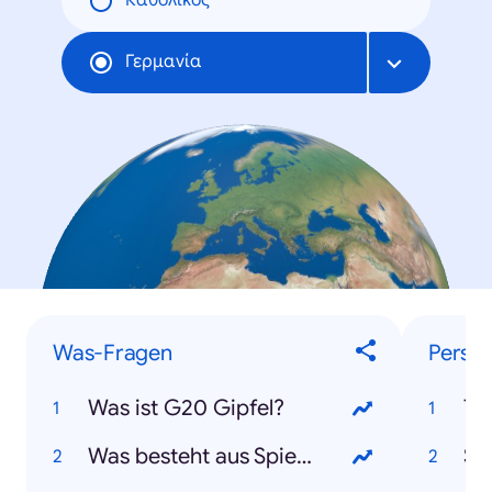
Καθολικός
Γερμανία
Was-Fragen
Persön
Was ist G20 Gipfel?
Tr
Was besteht aus Spiegel und Fahne?
Sh