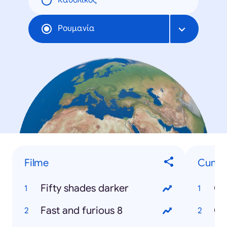
Καθολικός
Ρουμανία
Filme
Cum...
Fifty shades darker
Cu
Fast and furious 8