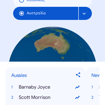
Καθολικός
Αυστραλία
Aussies
News 
Barnaby Joyce
Ro
Scott Morrison
Th