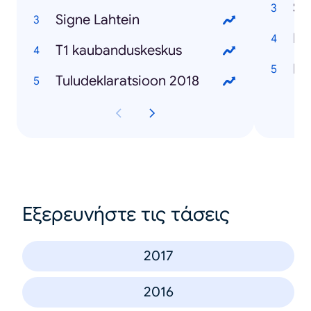
Sa
Signe Lahtein
Ma
T1 kaubanduskeskus
Da
Tuludeklaratsioon 2018
Εξερευνήστε τις τάσεις
2017
2016