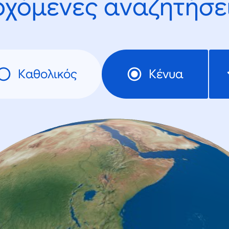
ρχόμενες αναζητήσει
Καθολικός
Κένυα