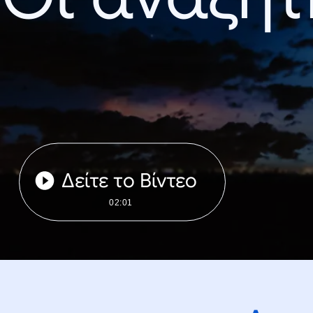
Δείτε το Βίντεο
02:01