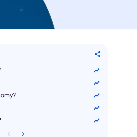
?
onomy?
?