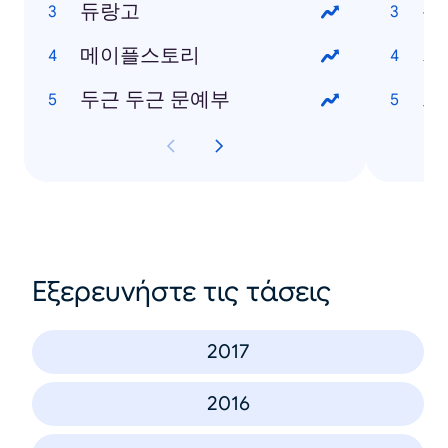
듀랑고
논
메이플스토리
가
두근 두근 문예부
드
Εξερευνήστε τις τάσεις
2017
2016