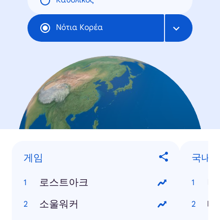
Καθολικός
Νότια Κορέα
게임
국내 
로스트아크
비
소울워커
태