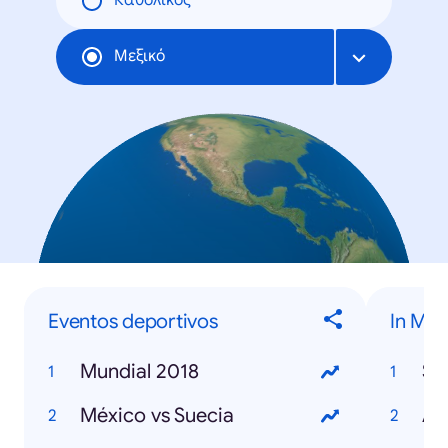
Καθολικός
Μεξικό
Eventos deportivos
In Me
Mundial 2018
St
México vs Suecia
Avi