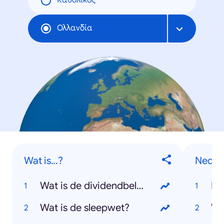
Καθολικός
Ολλανδία
Wat is...?
Neder
Wat is de dividendbelasting?
Ko
Wat is de sleepwet?
Wi