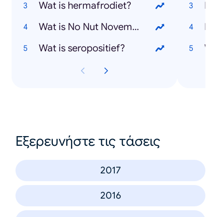
Wat is hermafrodiet?
Mi
Wat is No Nut November?
Ru
Wat is seropositief?
Wil
Εξερευνήστε τις τάσεις
2017
2016