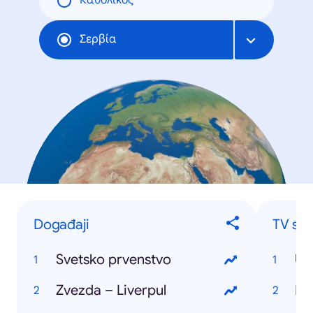
Καθολικός
Σερβία
Događaji
TV ser
Svetsko prvenstvo
Ub
Zvezda – Liverpul
Ist