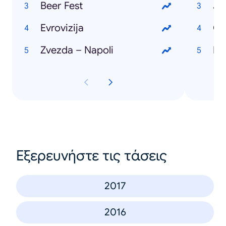
Beer Fest
Ju
Evrovizija
Će
Zvezda – Napoli
Po
Εξερευνήστε τις τάσεις
2017
2016