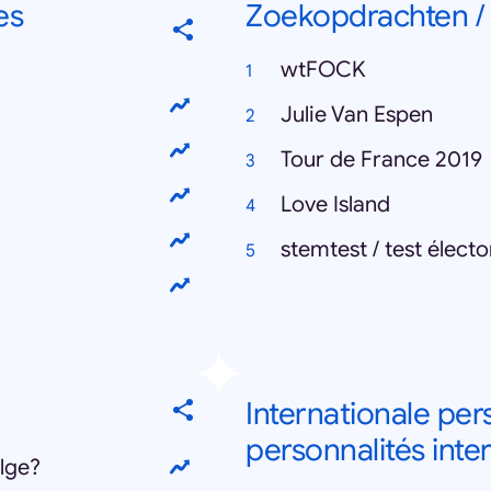
es
Zoekopdrachten /
wtFOCK
Julie Van Espen
Tour de France 2019
Love Island
stemtest / test électo
Internationale per
personnalités inte
lge?