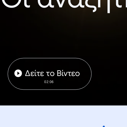
Δείτε το Βίντεο
02:06