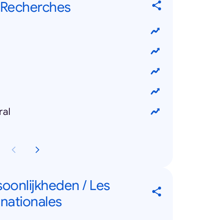
 Recherches
ral
soonlijkheden / Les
rnationales