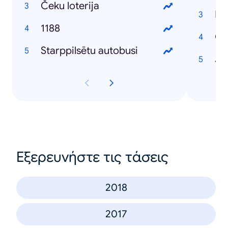
Čeku loterija
Dv
1188
Starppilsētu autobusi
Jo
Εξερευνήστε τις τάσεις
2018
2017