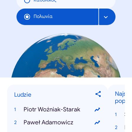
Καθολικός
Πολωνία
Najszy
Ludzie
popula
Piotr Woźniak-Starak
St
Paweł Adamowicz
Pi