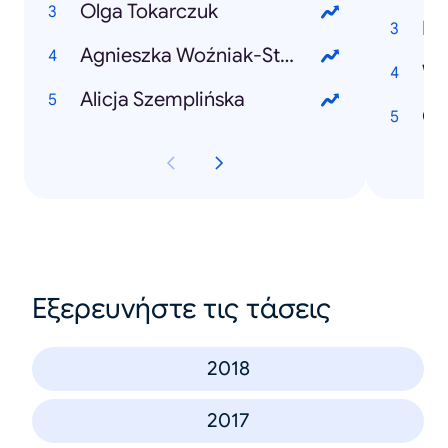
Olga Tokarczuk
Pa
Agnieszka Woźniak-Starak
Wy
Alicja Szemplińska
Ol
Εξερευνήστε τις τάσεις
2018
2017