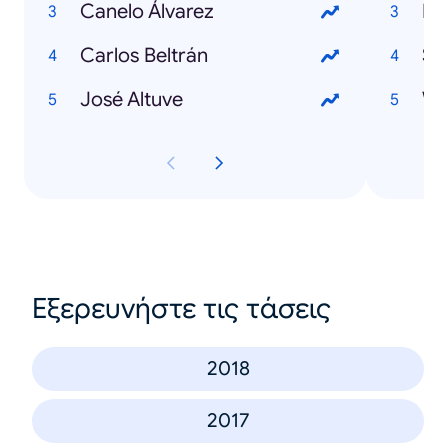
Canelo Álvarez
Fi
Carlos Beltrán
Su
José Altuve
Wi
Εξερευνήστε τις τάσεις
2018
2017