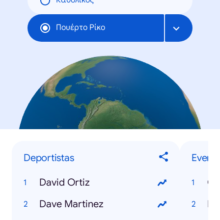
Καθολικός
Πουέρτο Ρίκο
Deportistas
Evento
David Ortiz
Co
Dave Martinez
NB