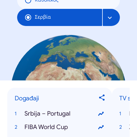
Καθολικός
Σερβία
Događaji
TV ser
Srbija – Portugal
Ig
FIBA World Cup
Ži