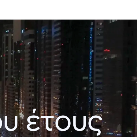
ου έτους