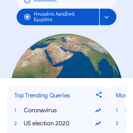
Καθολικός
Ηνωμένα Αραβικά
Εμιράτα
Top Trending Queries
Movies
Coronavirus
Mo
US election 2020
So