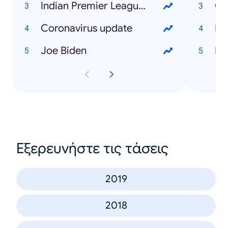
Indian Premier League (IPL)
Co
Coronavirus update
Di
Joe Biden
Bi
Εξερευνήστε τις τάσεις
2019
2018