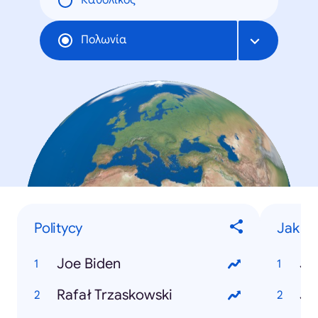
Καθολικός
Πολωνία
Politycy
Jak zr
Joe Biden
Rafał Trzaskowski