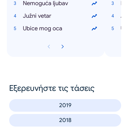
Nemoguća ljubav
Ro
Južni vetar
Au
Ubice mog oca
US
Εξερευνήστε τις τάσεις
2019
2018