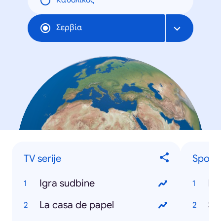
Καθολικός
Σερβία
TV serije
Sports
Igra sudbine
NB
La casa de papel
Sr