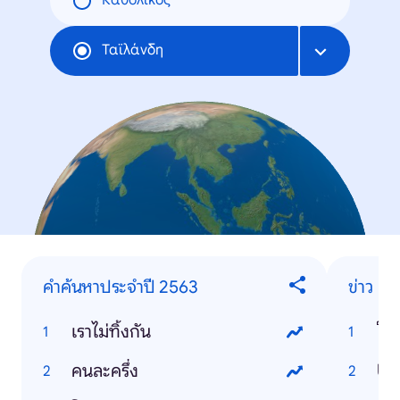
Καθολικός
Ταϊλάνδη
คำค้นหาประจำปี 2563
ข่าว
เราไม่ทิ้งกัน
โคว
คนละครึ่ง
US