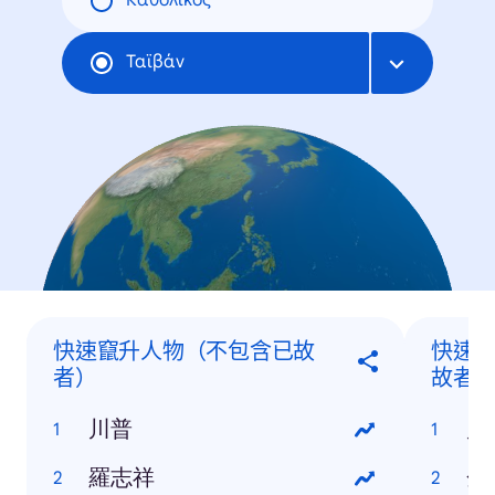
Καθολικός
Ταϊβάν
快速竄升人物（不包含已故
快速
者）
故者
川普
川
羅志祥
金