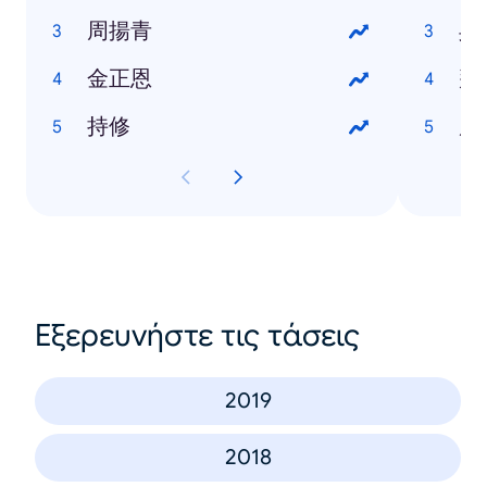
周揚青
吳
金正恩
拜
持修
唐
Εξερευνήστε τις τάσεις
2019
2018