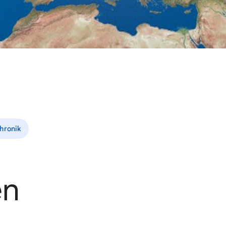
hronik
en