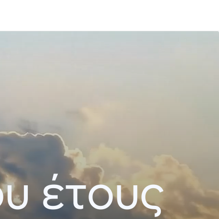
ου έτους