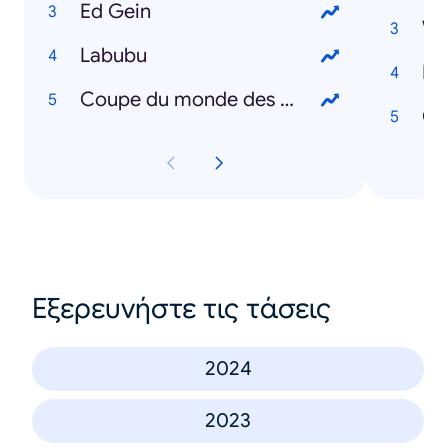
Ed Gein
We
Labubu
Di
Coupe du monde des clubs
Oz
Εξερευνήστε τις τάσεις
2024
2023