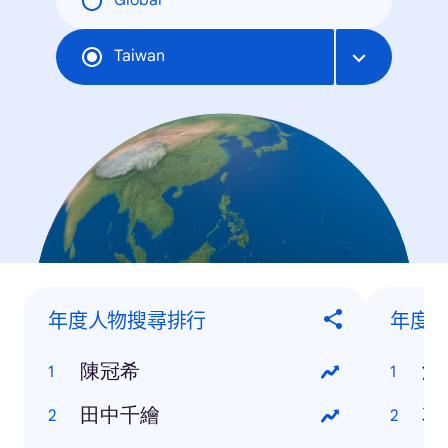
Global
Taiwan
年度人物搜尋排行
年度
陳冠希
澎
田中千繪
花