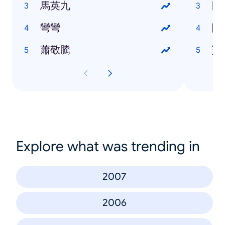
馬英九
國
彎彎
阿
蕭敬騰
寶
Explore what was trending in
2007
2006