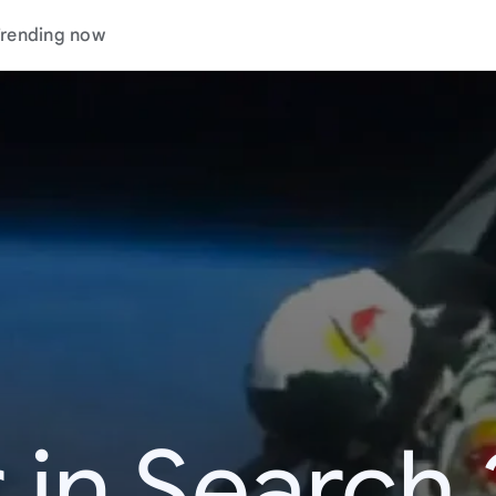
rending now
 in Search