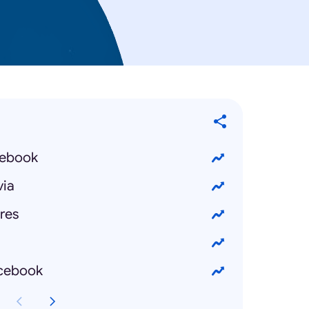
cebook
ia
res
cebook