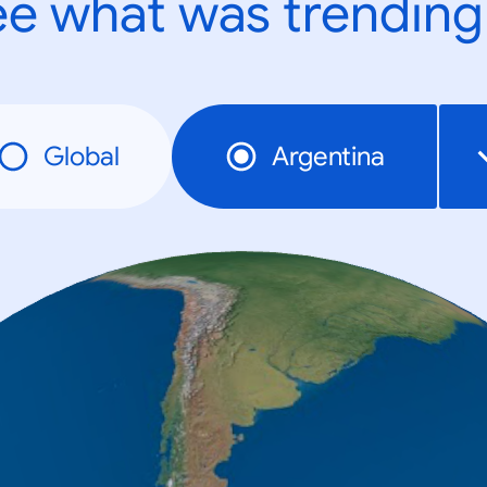
e what was trending
Global
Argentina