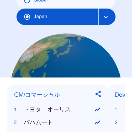
Global
Japan
CM/コマーシャル
Devic
トヨタ オーリス
iP
バハムート
ニ