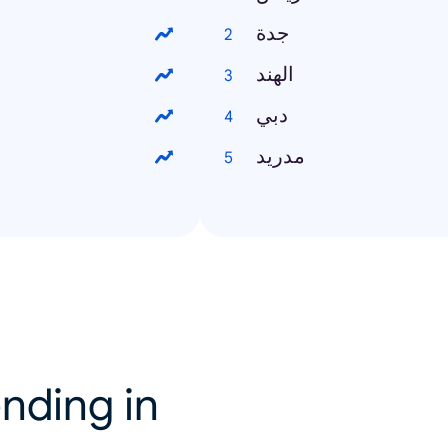
جدة
الهند
دبي
مدريد
nding in