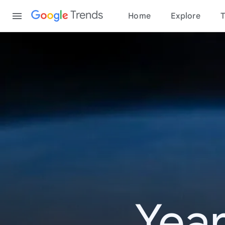
Content
Trends
Home
Explore
T
Year