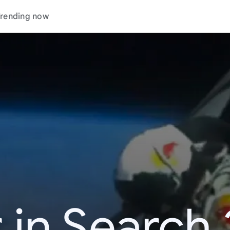
rending now
 in Search