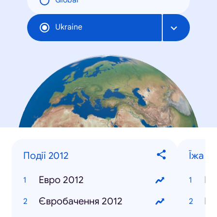
Global
Ukraine
Події 2012
Їжа та
Евро 2012
Бл
Євробачення 2012
Пі