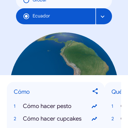
Global
Ecuador
Cómo
Qué e
Cómo hacer pesto
Cómo hacer cupcakes
Qu